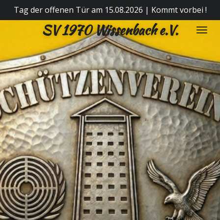
Tag der offenen Tür am 15.08.2026 | Kommt vorbei !
Zum
Hauptinhalt
SV 1970 Wissenbach e.V.
springen