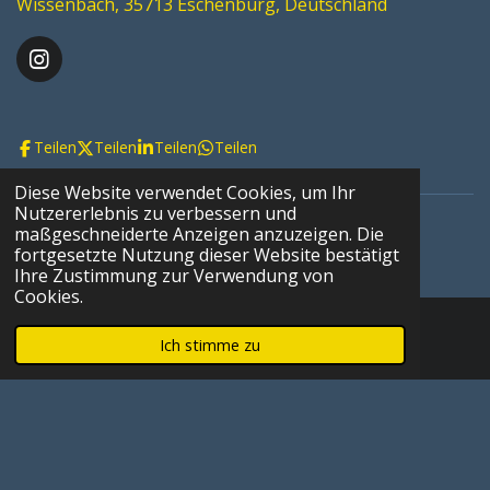
Wissenbach, 35713 Eschenburg, Deutschland
I
n
s
t
Teilen
Teilen
Teilen
Teilen
a
g
r
Diese Website verwendet Cookies, um Ihr
a
Nutzererlebnis zu verbessern und
m
maßgeschneiderte Anzeigen anzuzeigen. Die
fortgesetzte Nutzung dieser Website bestätigt
Ihre Zustimmung zur Verwendung von
Cookies.
Ich stimme zu
E-Mail
Telefon
Karte
Datenschutz
Impressum
© 2023 - 2026 SV 1970 Wissenbach e.V.